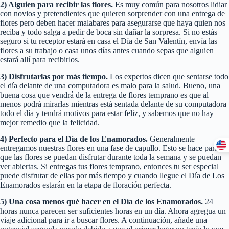
2) Alguien para recibir las flores.
Es muy común para nosotros lidiar
con novios y pretendientes que quieren sorprender con una entrega de
flores pero deben hacer malabares para asegurarse que haya quien nos
reciba y todo salga a pedir de boca sin dañar la sorpresa. Si no estás
seguro si tu receptor estará en casa el Día de San Valentín, envía las
flores a su trabajo o casa unos días antes cuando sepas que alguien
estará allí para recibirlos.
3) Disfrutarlas por más tiempo.
Los expertos dicen que sentarse todo
el día delante de una computadora es malo para la salud. Bueno, una
buena cosa que vendrá de la entrega de flores temprano es que al
menos podrá mirarlas mientras está sentada delante de su computadora
todo el día y tendrá motivos para estar feliz, y sabemos que no hay
mejor remedio que la felicidad.
4) Perfecto para el Día de los Enamorados.
Generalmente
entregamos nuestras flores en una fase de capullo. Esto se hace para
que las flores se puedan disfrutar durante toda la semana y se puedan
ver abiertas. Si entregas tus flores temprano, entonces tu ser especial
puede disfrutar de ellas por más tiempo y cuando llegue el Día de Los
Enamorados estarán en la etapa de floración perfecta.
5)
Una cosa menos qué hacer en el Día de los Enamorados.
24
horas nunca parecen ser suficientes horas en un día. Ahora agregua un
viaje adicional para ir a buscar flores. A continuación, añade una