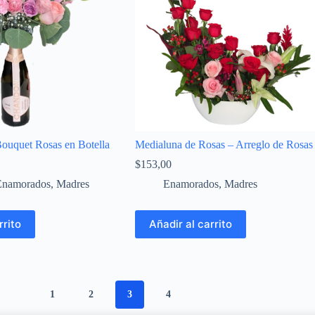
Bouquet Rosas en Botella
Medialuna de Rosas – Arreglo de Rosas
$
153,00
Enamorados
,
Madres
Enamorados
,
Madres
rrito
Añadir al carrito
1
2
3
4