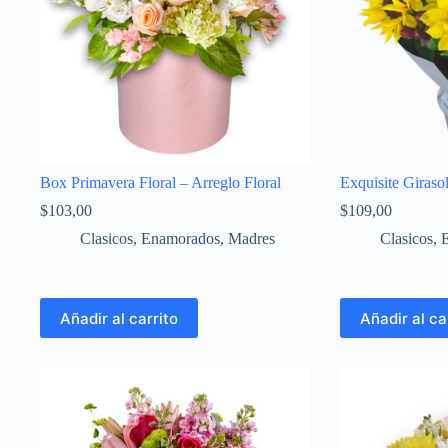
Box Primavera Floral – Arreglo Floral
Exquisite Giraso
$
103,00
$
109,00
Clasicos
,
Enamorados
,
Madres
Clasicos
,
Añadir al carrito
Añadir al ca