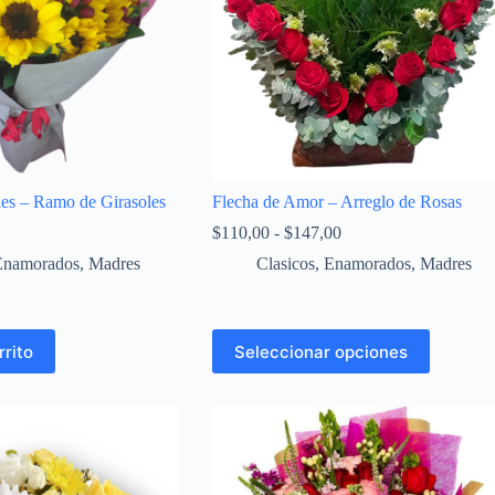
les – Ramo de Girasoles
Flecha de Amor – Arreglo de Rosas
$
110,00
-
$
147,00
Enamorados
,
Madres
Clasicos
,
Enamorados
,
Madres
rrito
Seleccionar opciones