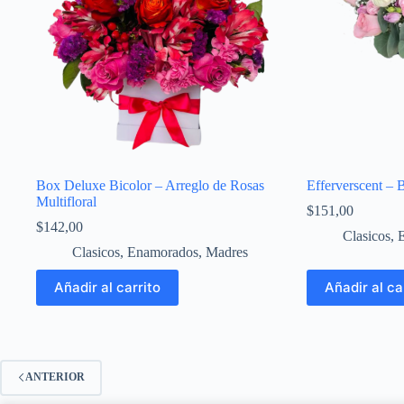
Box Deluxe Bicolor – Arreglo de Rosas
Efferverscent – 
Multifloral
$
151,00
$
142,00
Clasicos
,
Clasicos
,
Enamorados
,
Madres
Añadir al carrito
Añadir al ca
ANTERIOR