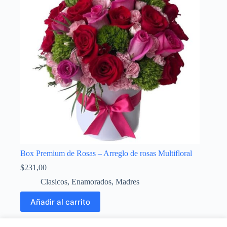
Box Premium de Rosas – Arreglo de rosas Multifloral
$
231,00
Clasicos
,
Enamorados
,
Madres
Añadir al carrito