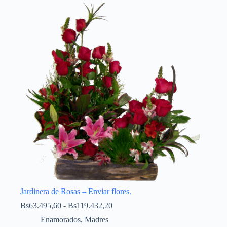
Jardinera de Rosas – Enviar flores.
Bs
63.495,60
-
Bs
119.432,20
Enamorados
,
Madres