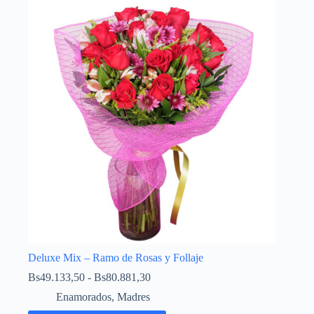
Deluxe Mix – Ramo de Rosas y Follaje
Bs
49.133,50
-
Bs
80.881,30
Enamorados
,
Madres