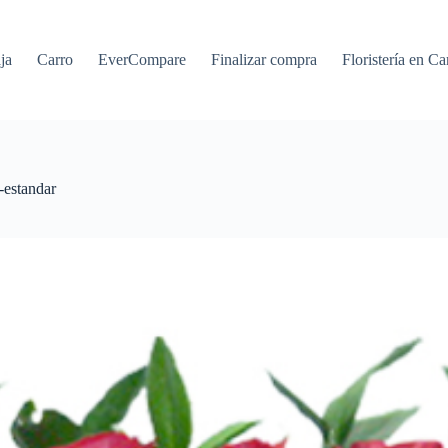
ja
Carro
EverCompare
Finalizar compra
Floristería en Ca
r-estandar