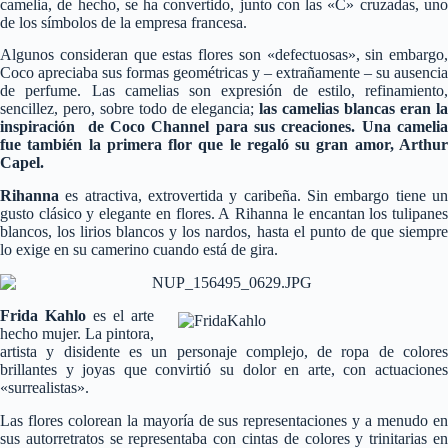
camelia, de hecho, se ha convertido, junto con las «C» cruzadas, uno
de los símbolos de la empresa francesa.
Algunos consideran que estas flores son «defectuosas», sin embargo,
Coco apreciaba sus formas geométricas y – extrañamente – su ausencia
de perfume. Las camelias son expresión de estilo, refinamiento,
sencillez, pero, sobre todo de elegancia;
las camelias blancas eran l
inspiración de Coco Channel para sus creaciones. Una camelia
fue también la primera flor que le regaló su gran amor, Arthur
Capel.
Rihanna
es atractiva, extrovertida y caribeña. Sin embargo tiene un
gusto clásico y elegante en flores. A Rihanna le encantan los tulipanes
blancos, los lirios blancos y los nardos, hasta el punto de que siempre
lo exige en su camerino cuando está de gira.
Frida Kahlo
es el arte
hecho mujer. La pintora,
artista y disidente es un personaje complejo, de ropa de colores
brillantes y joyas que convirtió su dolor en arte, con actuaciones
«surrealistas».
Las flores colorean la mayoría de sus representaciones y a menudo en
sus autorretratos se representaba con cintas de colores y trinitarias en