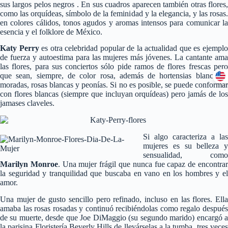
sus largos pelos negros . En sus cuadros aparecen también otras flores,
como las orquídeas, símbolo de la feminidad y la elegancia, y las rosas.
en colores cálidos, tonos agudos y aromas intensos para comunicar la
esencia y el folklore de México.
Katy Perry
es otra celebridad popular de la actualidad que es ejempl
de fuerza y autoestima para las mujeres más jóvenes. La cantante ama
las flores, para sus conciertos sólo pide ramos de flores frescas pero
que sean, siempre, de color rosa, además de hortensias blancas y
moradas, rosas blancas y peonías. Si no es posible, se puede conformar
con flores blancas (siempre que incluyan orquídeas) pero jamás de los
jamases claveles.
Si algo caracteriza a las
mujeres es su belleza y
sensualidad, como
Marilyn Monroe
. Una mujer frágil que nunca fue capaz de encontra
la seguridad y tranquilidad que buscaba en vano en los hombres y el
amor.
Una mujer de gusto sencillo pero refinado, incluso en las flores. Ella
amaba las rosas rosadas y continuó recibiéndolas como regalo después
de su muerte, desde que Joe DiMaggio (su segundo marido) encargó a
la parisina Floristería Beverly Hills de llevárselas a la tumba, tres veces