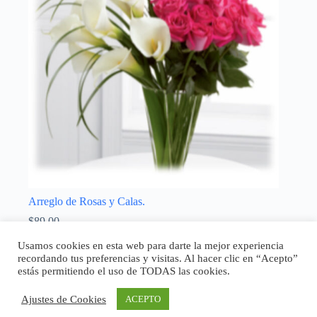
Arreglo de Rosas y Calas.
$
89,00
Enamorados
,
Madres
Usamos cookies en esta web para darte la mejor experiencia
recordando tus preferencias y visitas. Al hacer clic en “Acepto”
Añadir al carrito
estás permitiendo el uso de TODAS las cookies.
Ajustes de Cookies
ACEPTO