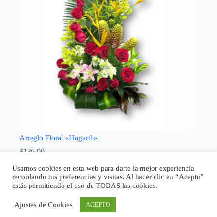
Arreglo Floral «Hogarth».
$
136,00
Sin categoría
Usamos cookies en esta web para darte la mejor experiencia
recordando tus preferencias y visitas. Al hacer clic en “Acepto”
Añadir al carrito
estás permitiendo el uso de TODAS las cookies.
Ajustes de Cookies
ACEPTO