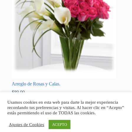
Arreglo de Rosas y Calas.
$
89,00
Enamorados
,
Madres
Usamos cookies en esta web para darte la mejor experiencia
recordando tus preferencias y visitas. Al hacer clic en “Acepto”
Añadir al carrito
estás permitiendo el uso de TODAS las cookies.
Ajustes de Cookies
ACEPTO