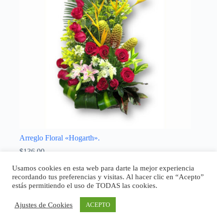
Arreglo Floral «Hogarth».
$
136,00
Sin categoría
Usamos cookies en esta web para darte la mejor experiencia
recordando tus preferencias y visitas. Al hacer clic en “Acepto”
Añadir al carrito
estás permitiendo el uso de TODAS las cookies.
Ajustes de Cookies
ACEPTO