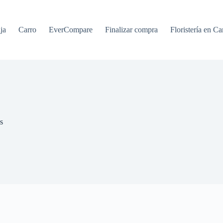
ja
Carro
EverCompare
Finalizar compra
Floristería en Ca
s