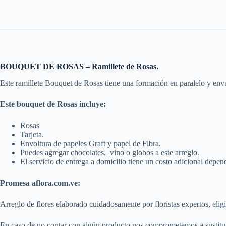
BOUQUET DE ROSAS – Ramillete de Rosas.
Este ramillete Bouquet de Rosas tiene una formación en paralelo y envue
Este bouquet de Rosas incluye:
Rosas
Tarjeta.
Envoltura de papeles Graft y papel de Fibra.
Puedes agregar chocolates, vino o globos a este arreglo.
El servicio de entrega a domicilio tiene un costo adicional depend
Promesa aflora.com.ve:
Arreglo de flores elaborado cuidadosamente por floristas expertos, eligi
En caso de no contar con algún producto nos comprometemos a sustitui