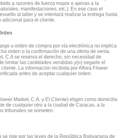
ebido a razones de fuerza mayor o ajenas a la
turales, manifestaciones, etc.). En ese caso el
evuelto al taller y se intentará realizar la entrega hasta
o adicional para el cliente.
Orden
argo u orden de compra por vía electrónica no implica
cha orden o la confirmación de una oferta de venta.
t, C.A se reserva el derecho, sin necesidad de
de limitar las cantidades vendidas y(o) negarle el
 cliente. La información recibida por Aflora Flower
erificada antes de aceptar cualquier orden.
Flower Market, C.A. y El Cliente) eligen como domicilio
te de cualquier otro a la ciudad de Caracas, a la
os tribunales se someten.
o se rige por las leyes de la República Bolivariana de