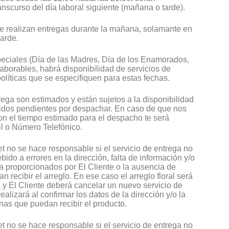
anscurso del día laboral siguiente (mañana o tarde).
se realizan entregas durante la mañana, solamante en
tarde.
peciales (Día de las Madres, Día de los Enamorados,
 laborables, habrá disponibilidad de servicios de
olíticas que se especifiquen para estas fechas.
ega son estimados y están sujetos a la disponibilidad
idos pendientes por despachar. En caso de que nos
n el tiempo estimado para el despacho te será
il o Número Telefónico.
t no se hace responsable si el servicio de entrega no
bido a errores en la dirección, falta de información y/o
a proporcionados por El Cliente o la ausencia de
 recibir el arreglo. En ese caso el arreglo floral será
a y El Cliente deberá cancelar un nuevo servicio de
realizará al confirmar los datos de la dirección y/o la
nas que puedan recibir el producto.
t no se hace responsable si el servicio de entrega no