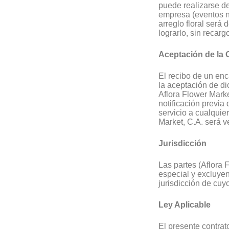
puede realizarse d
empresa (eventos na
arreglo floral será d
lograrlo, sin recarg
Aceptación de la 
El recibo de un enc
la aceptación de di
Aflora Flower Marke
notificación previa 
servicio a cualquier
Market, C.A. será v
Jurisdicción
Las partes (Aflora 
especial y excluyen
jurisdicción de cuy
Ley Aplicable
El presente contrat