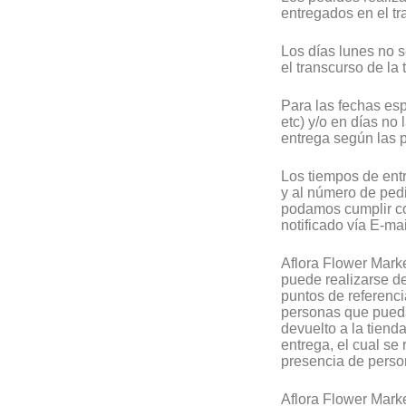
entregados en el tr
Los días lunes no 
el transcurso de la 
Para las fechas es
etc) y/o en días no
entrega según las p
Los tiempos de entr
y al número de ped
podamos cumplir co
notificado vía E-ma
Aflora Flower Marke
puede realizarse de
puntos de referenci
personas que puedan
devuelto a la tiend
entrega, el cual se 
presencia de perso
Aflora Flower Marke